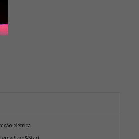
reção elétrica
stema Stop&Start