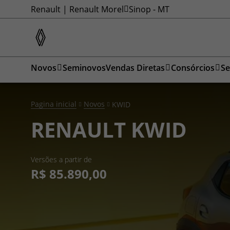
Renault | Renault Morel
Sinop - MT
Novos
Seminovos
Vendas Diretas
Consórcios
Se
Pagina inicial
Novos
KWID
RENAULT
KWID
Versões a partir de
R$ 85.890,00