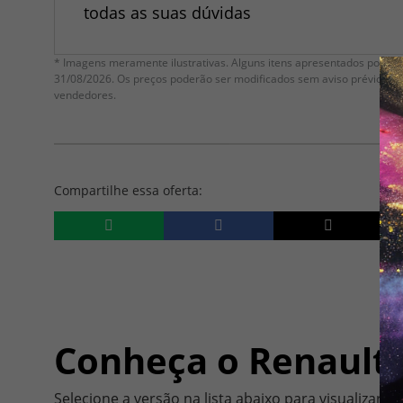
todas as suas dúvidas
* Imagens meramente ilustrativas. Alguns itens apresentados poderão
31/08/2026. Os preços poderão ser modificados sem aviso prévio. C
vendedores.
Compartilhe essa oferta:
Conheça o
Renault
Selecione a versão na lista abaixo para visualizar a