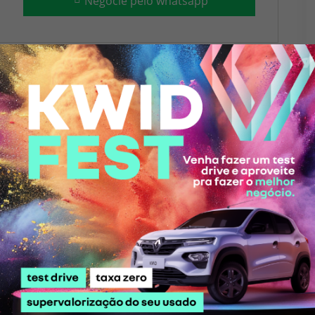
Negocie pelo whatsapp
 não estar disponíveis nas versões. Preços sugeridos e válidos até
onsulte e confirme todas as informações com um de nossos
 KWID
em cada detalhe
 ficha técnica completa