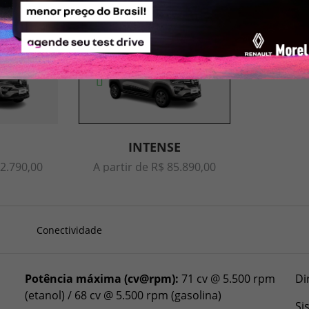
INTENSE
82.790,00
A partir de R$ 85.890,00
Conectividade
Potência máxima (cv@rpm):
71 cv @ 5.500 rpm
Di
(etanol) / 68 cv @ 5.500 rpm (gasolina)
Si