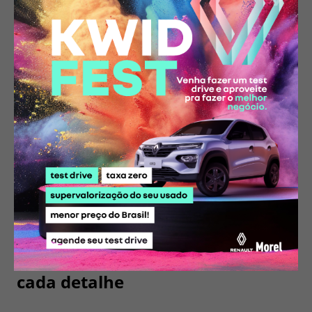
Ouvidoria Grupo Vianorte 08007180018.
* Imagens meramente ilustrativas. Alguns itens apresentados poderão
não estar disponíveis nas versões. Preços sugeridos e válidos até
31/08/2026. Os preços poderão ser modificados sem aviso prévio.
Consulte e confirme todas as informações com um de nossos
vendedores.
Compartilhe essa oferta:
Conheça o
Renault Renault
MEGANE E-TECH Automático
em
cada detalhe