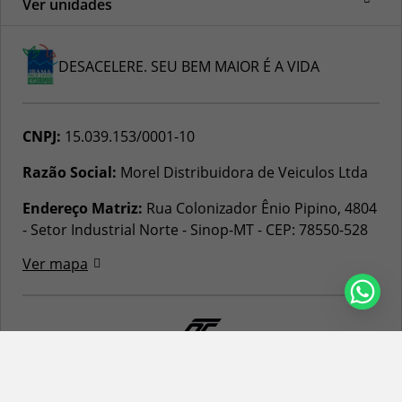
Ver unidades
DESACELERE. SEU BEM MAIOR É A VIDA
CNPJ:
15.039.153/0001-10
Razão Social:
Morel Distribuidora de Veiculos Ltda
Endereço Matriz:
Rua Colonizador Ênio Pipino, 4804
- Setor Industrial Norte - Sinop-MT
-
CEP: 78550-528
Ver mapa
© Copyright 2026
AutoForce - Todos os direitos reservados.