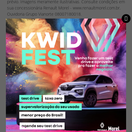
prévio. Imagens meramente ilustrativas. Consulte condições em
sua concessionária Renault Morel - www.renaultmorel.com.br.
Ouvidoria Grupo Vianorte 08007180018.
* Imagens meramente ilustrativas. Alguns itens apresentados poderão
não estar disponíveis nas versões. Preços sugeridos e válidos até
31/08/2026. Os preços poderão ser modificados sem aviso prévio.
Consulte e confirme todas as informações com um de nossos
vendedores.
Compartilhe essa oferta:
Conheça o
Renault Renault
Boreal Evolution AT 1.3Turbo
Automático
em cada detalhe