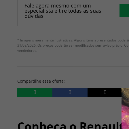
Fale agora mesmo com um
especialista e tire todas as suas
dúvidas
* Imagens meramente ilustrativas. Alguns itens apresentados poderão
31/08/2026. Os preços poderão ser modificados sem aviso prévio. C
vendedores.
Compartilhe essa oferta:
Conheça o
Renault 