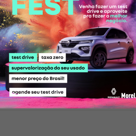
as,
Comando de válvulas:
Duplo variável (VVT)
To
rp
Tração:
dianteira 4x2
(g
Potência máxima:
125 cv (etanol) / 120 cv
Câ
(gasolina) @ 5.000 rpm
do