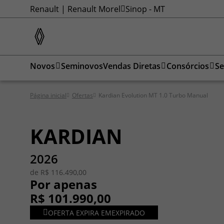
Renault | Renault Morel
Sinop - MT
Novos
Seminovos
Vendas Diretas
Consórcios
Se
Página inicial
Ofertas
Kardian Evolution MT 1.0 Turbo Manual
KARDIAN
2026
de R$ 116.490,00
Por apenas
R$ 101.990,00
OFERTA EXPIRA EM
EXPIRADO