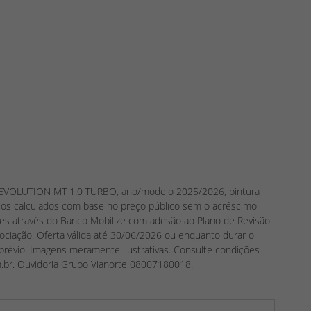
IAN EVOLUTION MT 1.0 TURBO, ano/modelo 2025/2026, pintura
ços calculados com base no preço público sem o acréscimo
ntes através do Banco Mobilize com adesão ao Plano de Revisão
ociação. Oferta válida até 30/06/2026 ou enquanto durar o
 prévio. Imagens meramente ilustrativas. Consulte condições
.br. Ouvidoria Grupo Vianorte 08007180018.