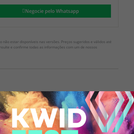
Negocie pelo Whatsapp
 não estar disponíveis nas versões. Preços sugeridos e válidos até
onsulte e confirme todas as informações com um de nossos
Kardian Evolution MT 