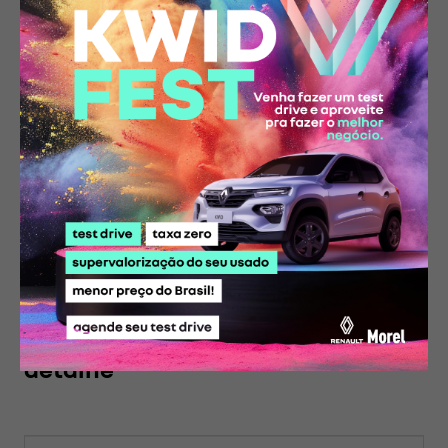
* Imagens meramente ilustrativas. Alguns itens apresentados poderão
não estar disponíveis nas versões. Preços sugeridos e válidos até
31/08/2026. Os preços poderão ser modificados sem aviso prévio.
Consulte e confirme todas as informações com um de nossos
vendedores.
Compartilhe essa oferta:
Conheça o
Renault Renault
Kardian Evolution
em cada
detalhe