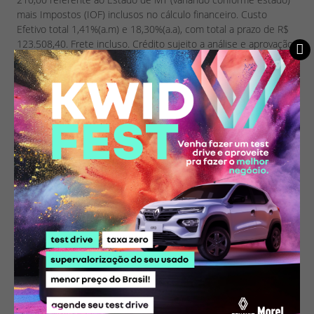
mais Impostos (IOF) inclusos no cálculo financeiro. Custo
Efetivo total 1,41%(a.m) e 18,30%(a.a), com total a prazo de R$
123.508,40. Frete incluso. Crédito sujeito a análise e aprovação
de cadastro. Preços calculados com base no preço público sem
o acréscimo dos valores de cor. 30.000/3 ANOS DE REVISÕES
INCLUSO, SEGURO PRETA MISTA E 12 MESES DE GARANTIA
ESTENDIDA. Oferta válida até 31/03/2025 ou enquanto durar o
estoque de 1 veículos. Ofertas sujeitas a alteração sem aviso
prévio. Imagens meramente ilustrativas. Consulte condições em
sua concessionária Renault Morel - www.renaultmorel.com.br.
Ouvidoria Grupo Vianorte 08007180018.
* Imagens meramente ilustrativas. Alguns itens apresentados poderão
não estar disponíveis nas versões. Preços sugeridos e válidos até
31/08/2026. Os preços poderão ser modificados sem aviso prévio.
Consulte e confirme todas as informações com um de nossos
vendedores.
Compartilhe essa oferta: