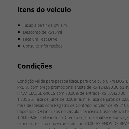
Itens do veículo
Taxas a partir de 0% a.m
Desconto de R$15mil
Faça um Test Drive
Consulte informações
Condições
Condição válida para pessoa física, para o veículo 0 km DUS
PRETA, com preço promocional à vista de R$ 124.890,00 ou a
FINANCIAL SERVICES com 70,00% de entrada (R$ 87.423,00), m
1.735,25. Taxa de juros de 0,00% (a.m) e Taxa de juros de 0,0
mais despesas com Registro de Contrato no valor de R$ 210,
Impostos (IOF) inclusos no cálculo financeiro. Custo Efetivo t
129.069,06. Frete incluso. Crédito sujeito a análise e aprova
sem o acréscimo dos valores de cor. 30.000/3 ANOS DE REVI