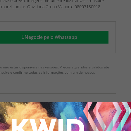
em aviso prévio. Imagens meramente ilustrativas. Consulte
tmorel.com.br. Ouvidoria Grupo Vianorte 08007180018.
Negocie pelo Whatsapp
 não estar disponíveis nas versões. Preços sugeridos e válidos até
onsulte e confirme todas as informações com um de nossos