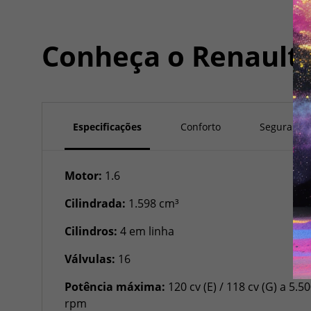
Conheça o
Renault 
Especificações
Conforto
Segurança
Motor:
1.6
Cilindrada:
1.598 cm³
Cilindros:
4 em linha
Válvulas:
16
Potência máxima:
120 cv (E) / 118 cv (G) a 5.5
rpm