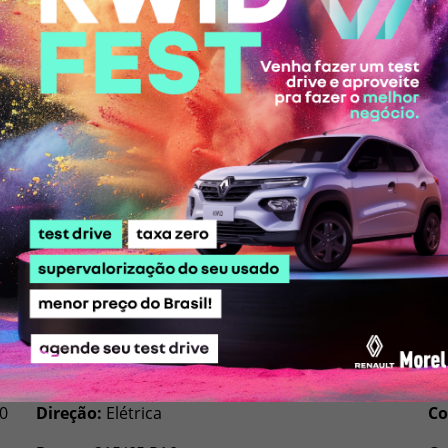
Duster Intense Plus
em
Conectividade
Velocidade máxima:
173 km/h (E) / 172 km/h (G)
Ta
Aceleração (0-100 km/h):
12,0 s (E) / 12,2 s (G)
Po
Transmissão:
Manual de 6 velocidades
Po
Tração:
Dianteira
Lu
00
Direção:
Elétrica
Co