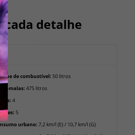
 cada detalhe
nque de combustível:
50 litros
rta-malas:
475 litros
rtas:
4
gares:
5
nsumo urbano:
7,2 km/l (E) / 10,7 km/l (G)