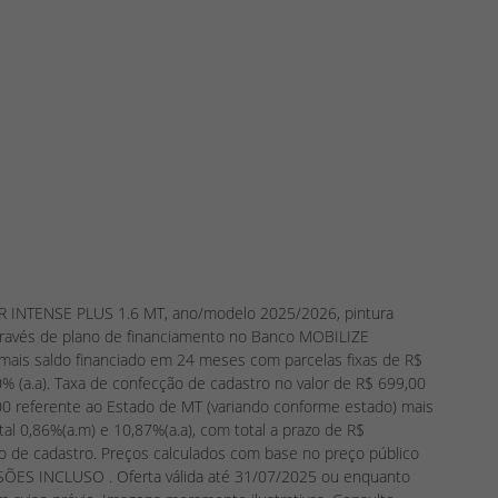
TER INTENSE PLUS 1.6 MT, ano/modelo 2025/2026, pintura
través de plano de financiamento no Banco MOBILIZE
ais saldo financiado em 24 meses com parcelas fixas de R$
0% (a.a). Taxa de confecção de cadastro no valor de R$ 699,00
00 referente ao Estado de MT (variando conforme estado) mais
otal 0,86%(a.m) e 10,87%(a.a), com total a prazo de R$
ção de cadastro. Preços calculados com base no preço público
SÕES INCLUSO . Oferta válida até 31/07/2025 ou enquanto