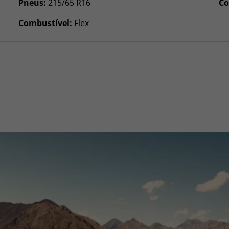
Pneus:
215/65 R16
Co
Combustível:
Flex