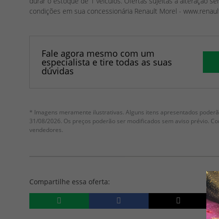
durar o estoque de 1 veículos. Ofertas sujeitas a alteração s
condições em sua concessionária Renault Morel - www.renaul
Fale agora mesmo com um
especialista e tire todas as suas
dúvidas
* Imagens meramente ilustrativas. Alguns itens apresentados poderão
31/08/2026. Os preços poderão ser modificados sem aviso prévio. C
vendedores.
Compartilhe essa oferta: