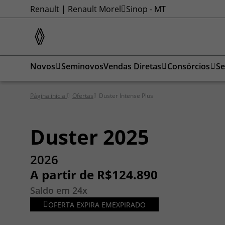
Renault | Renault Morel
Sinop - MT
Novos
Seminovos
Vendas Diretas
Consórcios
Se
Página inicial
Ofertas
Duster Intense Plus
Duster 2025
2026
A partir de R$124.890
Saldo em 24x
OFERTA EXPIRA EM
EXPIRADO