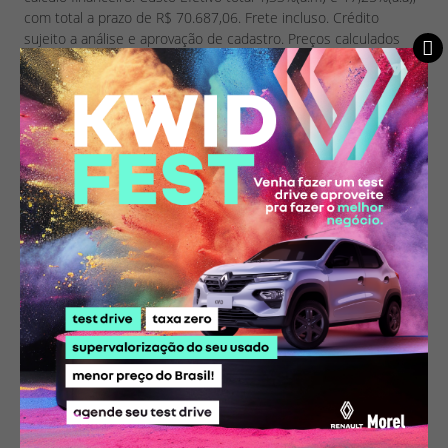
com total a prazo de R$ 70.687,06. Frete incluso. Crédito
sujeito a análise e aprovação de cadastro. Preços calculados
com base no preço público sem o acréscimo dos valores de
cor. 30.000/3 ANOS DE REVISÕES INCLUSO . Oferta válida até
31/08/2025 ou enquanto durar o estoque de 1 veículos.
Ofertas sujeitas a alteração sem aviso prévio. Imagens
meramente ilustrativas. Consulte condições em sua
concessionária Renault Morel - www.renaultmorel.com.br.
Ouvidoria Grupo Vianorte 08007180018.
* Imagens meramente ilustrativas. Alguns itens apresentados poderão
não estar disponíveis nas versões. Preços sugeridos e válidos até
31/08/2026. Os preços poderão ser modificados sem aviso prévio.
Consulte e confirme todas as informações com um de nossos
vendedores.
Compartilhe essa oferta: