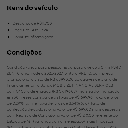
Itens do veículo
Desconto de R$11.700
Faça um Test Drive
Consulte informações
Condições
Condição válida para pessoa física, para o veículo 0 km KWID
ZEN 1.0, ano/modelo 2026/2027, pintura PRETO, com preço
promocional à vista de R$ 68.990,00 ou através de plano de
financiamento no Banco MOBILIZE FINANCIAL SERVICES
com 54,35% de entrada (R$ 37.496,07), mais saldo financiado
em 60 meses com parcelas fixas de R$ 699,96. Taxa de juros
de 0,29% (a.m) e Taxa de juros de 3,54% (a.a). Taxa de
confecção de cadastro no valor de R$ 699,00 mais despesas
com Registro de Contrato no valor de R$ 210,00 referente ao
Estado de MT (variando conforme estado) mais Impostos
(IOF) inclusos no cálculo financeiro. Custo Efetivo total 1,00%