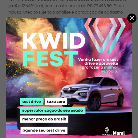
(a.m) e 12,64%(a.a), com total a prazo de R$ 79.493,80. Frete
incluso. Crédito sujeito a análise e aprovação de cadastro.
Preços calculados com base no preço público sem o
acréscimo dos valores de cor. 30.000/3 ANOS DE REVISÕES
INCLUSO + 12 MESES GARANTIA ESTENDIDA (EGVN). Oferta
válida até 31/03/2026 ou enquanto durar o estoque de 1
veículos. Ofertas sujeitas a alteração sem aviso prévio.
Imagens meramente ilustrativas. Consulte condições em sua
concessionária Renault Morel - www.renaultmorel.com.br.
Ouvidoria Grupo Vianorte 08007180018.
* Imagens meramente ilustrativas. Alguns itens apresentados
poderão não estar disponíveis nas versões. Preços sugeridos e válidos
até 31/08/2026. Os preços poderão ser modificados sem aviso prévio.
Consulte e confirme todas as informações com um de nossos
vendedores.
Compartilhe essa oferta: