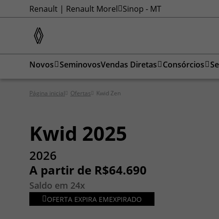
Renault | Renault Morel
Sinop - MT
Novos
Seminovos
Vendas Diretas
Consórcios
Se
Página inicial
Ofertas
Kwid Zen
Kwid 2025
2026
A partir de R$64.690
Saldo em 24x
OFERTA EXPIRA EM
EXPIRADO