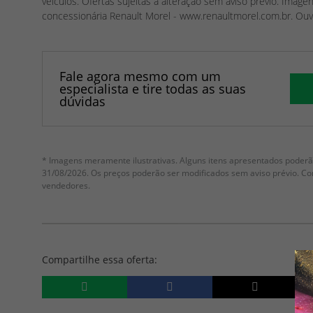
veículos. Ofertas sujeitas a alteração sem aviso prévio. Imag
concessionária Renault Morel - www.renaultmorel.com.br. Ou
Fale agora mesmo com um
especialista e tire todas as suas
dúvidas
* Imagens meramente ilustrativas. Alguns itens apresentados poderão
31/08/2026. Os preços poderão ser modificados sem aviso prévio. C
vendedores.
Compartilhe essa oferta: