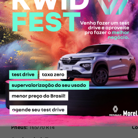
 Kwid Zen
em cada deta
Conectividade
Velocidade máxima:
156 km/h (E) e 152 km/h (G)
Po
Transmissão:
Manual de 5 velocidades
Po
Tração:
Dianteira
Lu
Direção:
Elétrica
Co
Pneus:
165/70 R14
Co