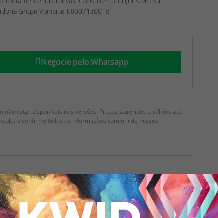
ens meramente ilustrativas. Consulte condições em sua
vidoria Grupo Vianorte 08007180018.
Negocie pelo Whatsapp
 não estar disponíveis nas versões. Preços sugeridos e válidos até
onsulte e confirme todas as informações com um de nossos