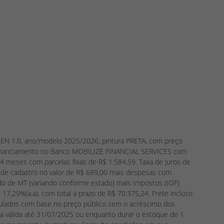
D ZEN 1.0, ano/modelo 2025/2026, pintura PRETA, com preço
e financiamento no Banco MOBILIZE FINANCIAL SERVICES com
4 meses com parcelas fixas de R$ 1.584,59. Taxa de juros de
ão de cadastro no valor de R$ 699,00 mais despesas com
ado de MT (variando conforme estado) mais Impostos (IOF)
e 17,29%(a.a), com total a prazo de R$ 70.375,24. Frete incluso.
alculados com base no preço público sem o acréscimo dos
a válida até 31/07/2025 ou enquanto durar o estoque de 1