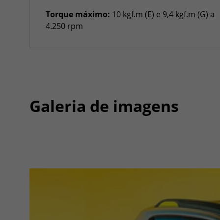
Torque máximo:
10 kgf.m (E) e 9,4 kgf.m (G) a
4.250 rpm
Galeria de imagens