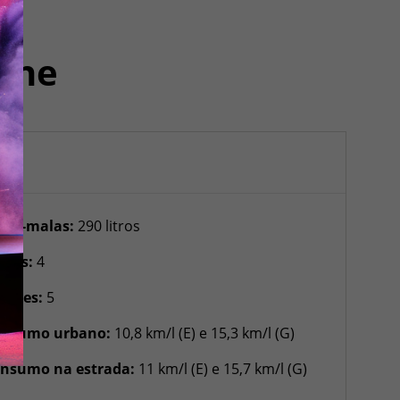
lhe
rta-malas:
290 litros
rtas:
4
gares:
5
nsumo urbano:
10,8 km/l (E) e 15,3 km/l (G)
nsumo na estrada:
11 km/l (E) e 15,7 km/l (G)