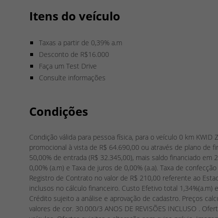
Itens do veículo
Taxas a partir de 0,39% a.m
Desconto de R$16.000
Faça um Test Drive
Consulte informações
Condições
Condição válida para pessoa física, para o veículo 0 km KWI
promocional à vista de R$ 64.690,00 ou através de plano d
50,00% de entrada (R$ 32.345,00), mais saldo financiado em 2
0,00% (a.m) e Taxa de juros de 0,00% (a.a). Taxa de confecç
Registro de Contrato no valor de R$ 210,00 referente ao Est
inclusos no cálculo financeiro. Custo Efetivo total 1,34%(a.m) 
Crédito sujeito a análise e aprovação de cadastro. Preços c
valores de cor. 30.000/3 ANOS DE REVISÕES INCLUSO . Ofert