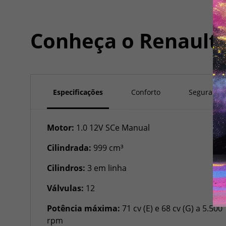
Conheça o
Renault
Especificações
Conforto
Segurança
Motor:
1.0 12V SCe Manual
Cilindrada:
999 cm³
Cilindros:
3 em linha
Válvulas:
12
Potência máxima:
71 cv (E) e 68 cv (G) a 5.500
rpm