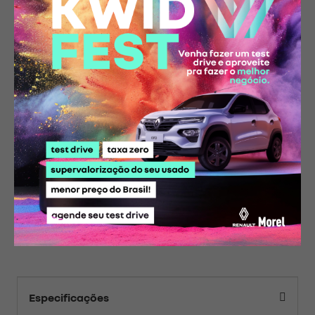
* Imagens meramente ilustrativas. Alguns itens apresentados
poderão não estar disponíveis nas versões. Preços sugeridos e válidos
até 31/08/2026. Os preços poderão ser modificados sem aviso prévio.
Consulte e confirme todas as informações com um de nossos
vendedores.
Compartilhe essa oferta:
Conheça o
Renault Kwid Zen
em
cada detalhe
Especificações