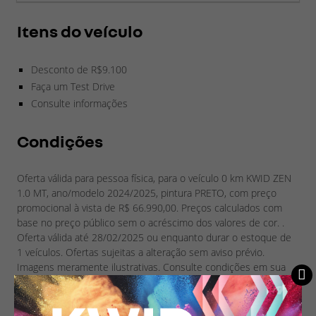
Itens do veículo
Desconto de R$9.100
Faça um Test Drive
Consulte informações
Condições
Oferta válida para pessoa física, para o veículo 0 km KWID ZEN
1.0 MT, ano/modelo 2024/2025, pintura PRETO, com preço
promocional à vista de R$ 66.990,00. Preços calculados com
base no preço público sem o acréscimo dos valores de cor. .
Oferta válida até 28/02/2025 ou enquanto durar o estoque de
1 veículos. Ofertas sujeitas a alteração sem aviso prévio.
Imagens meramente ilustrativas. Consulte condições em sua
concessionária Renault Morel - www.renaultmorel.com.br.
Ouvidoria Grupo Vianorte 08007180018.